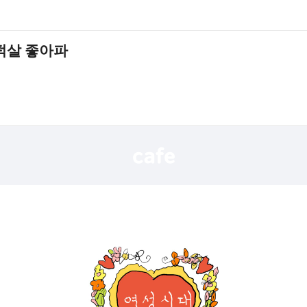
퍽살 좋아파