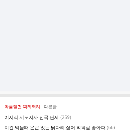
악플달면 쩌리쩌려..
다른글
댓
이시각 시도지사 전국 판세
(
259
)
글
댓
치킨 먹을때 은근 있는 닭다리 싫어 퍽퍽살 좋아파
(
66
)