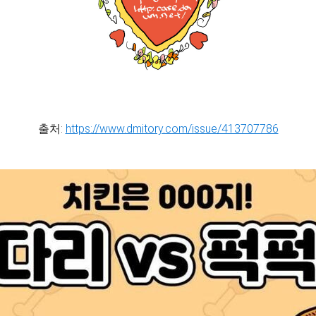
출처:
https://www.dmitory.com/issue/413707786