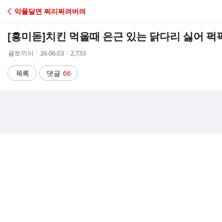
C
악플달면 쩌리쩌려버려
A
[흥미돋]
치킨 먹을때 은근 있는 닭다리 싫어 퍽
F
작
작
조
귤토끼이
26.06.03
2,733
성
성
회
E
자
시
수
목록
댓글
66
간