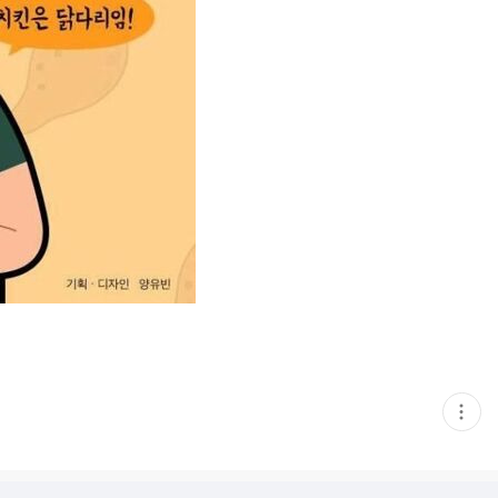
현
재
게
시
글
추