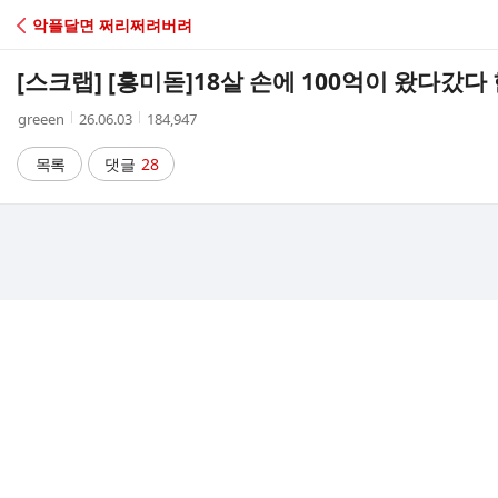
C
악플달면 쩌리쩌려버려
A
[스크랩] [흥미돋]
18살 손에 100억이 왔다갔다 
F
작
작
조
greeen
26.06.03
184,947
성
성
회
E
자
시
수
목록
댓글
28
간