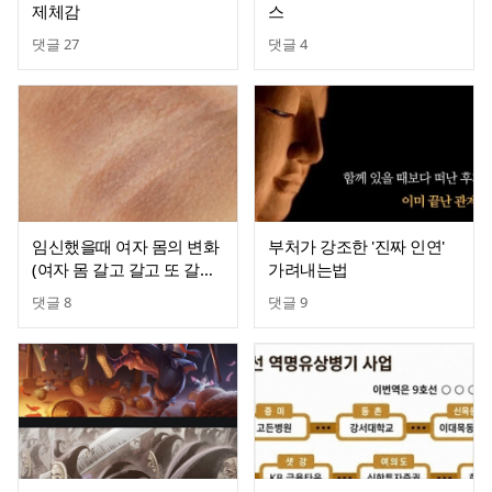
제체감
스
댓글
27
댓글
4
임신했을때 여자 몸의 변화
부처가 강조한 '진짜 인연'
(여자 몸 갈고 갈고 또 갈아
가려내는법
하는 임신)
댓글
8
댓글
9