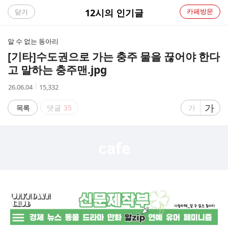
C
12시의 인기글
카페방문
닫기
A
알 수 없는 동아리ㅤ
F
[기타]
수도권으로 가는 충주 물을 끊어야 한다
고 말하는 충주맨.jpg
E
작
조
26.06.04
15,332
성
회
시
수
글
가
글
목록
댓글
35
가
간
자
자
크
크
기
기
크
작
게
게