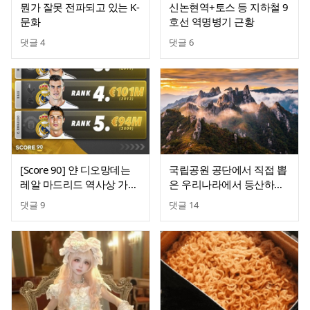
뭔가 잘못 전파되고 있는 K-
신논현역+토스 등 지하철 9
문화
호선 역명병기 근황
댓글
4
댓글
6
[Score 90] 얀 디오망데는
국립공원 공단에서 직접 뽑
레알 마드리드 역사상 가장
은 우리나라에서 등산하기
비싼 영입이 될 예정
제일 힘든 산
댓글
9
댓글
14