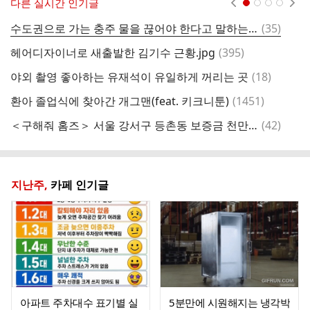
다른 실시간 인기글
현재페이지 1
2
3
4
댓
수도권으로 가는 충주 물을 끊어야 한다고 말하는 충주맨.jpg
(
35
)
글
댓
헤어디자이너로 새출발한 김기수 근황.jpg
(
395
)
이
글
댓
야외 촬영 좋아하는 유재석이 유일하게 꺼리는 곳
(
18
)
스
글
댓
환아 졸업식에 찾아간 개그맨(feat. 키크니툰)
(
1451
)
주
글
댓
＜구해줘 홈즈＞ 서울 강서구 등촌동 보증금 천만원에 월세가 65만원인 오피스텔
(
42
)
글
지난주,
카페 인기글
아파트 주차대수 표기별 실
5분만에 시원해지는 냉각박