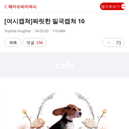
C
메이드바이여시
앱으로보기
A
[여시캡쳐]
짜릿한 밀국캡쳐 10
F
작
작
조
Sophia Hughes
24.05.03
110,499
성
성
회
E
자
시
수
글
가
글
목록
댓글
336
가
간
자
자
크
크
기
기
크
작
게
게