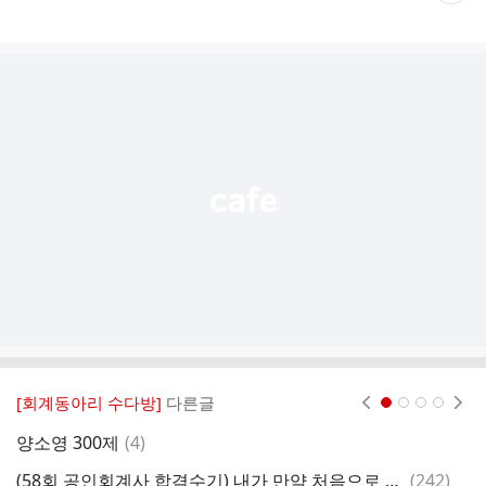
재
게
시
글
추
가
기
능
열
기
[회계동아리 수다방]
다른글
현재페이지 1
2
3
4
댓
양소영 300제
(
4
)
서
글
댓
(58회 공인회계사 합격수기) 내가 만약 처음으로 돌아간다면 1 - 개괄적 공부법(1)
(
242
)
객