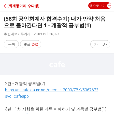
C
[회계동아리 수다방]
앱으로보기
A
(58회 공인회계사 합격수기) 내가 만약 처음
F
으로 돌아간다면 1 - 개괄적 공부법(1)
작
작
조
뿌린대로거두리라
23.09.15
56,023
E
성
성
회
자
시
수
글
가
글
목록
댓글
242
가
간
자
자
크
크
기
기
크
작
게
게
2편 - 개괄적 공부법(2)
https://m.cafe.daum.net/account2000/7BK/506767?
svc=cafeapp
3편 - 1차 시험을 위한 과목 이해하기 및 과목별 공부법(1)