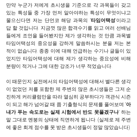
만약 누군가 저에게 초시생을 기준으로 각 과목들이 갖고
있는 특성들 중 가장 먼저 알아야하는 특성이 무엇이냐고
물으신다면 저는 단언코 해당 과목의 ‘
타임어택성
’이라고
답 할 것입니다. 지금껏 많은 합격수기를 읽고 여러 선배님
들에게 조언을 들어봤지만 제가 생각하는 것 만큼 과목별
타임어택성의 중요성을 강하게 말씀하시는 분을 저는 본
적이 없습니다. 종종 이에 대해 언급하는 수기나 글들이 있
었지만 타임어택성에 대해 제가 생각하는 중요성에 비해
분량이 적거나 그에 대한 강조가 너무 적었습니다.
이 때문인지 실전에서의 타임어택성에 대해서 별다른 생각
이 없었던 저를 포함한 제 주변의 많은 초시생들은 그저 순
진하게 커리큘럼만을 따라 열심히 공부하다가 객관식 시즌
이 되고 해가 넘어갈 때 쯤 기출형식의 문제를 풀어보며 ‘
아
내가 푸는 속도로는 실제 시험에서 반도 못풀겠구나
’ 하는
말 그대로 멘붕의 상태에 직면하게 됩니다. (실제로 제 주변
에 좋은 회계 점수를 못 받은 초시생들이 정말 많았습니다)