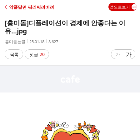
C
악플달면 쩌리쩌려버려
앱으로보기
A
[흥미돋]
디플레이션이 경제에 안좋다는 이
F
유...jpg
작
작
조
흥미돋는글
25.01.18
8,627
E
성
성
회
자
시
수
글
가
글
목록
댓글
20
가
간
자
자
크
크
기
기
크
작
게
게