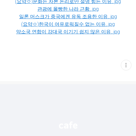
(요약ㅇ)문화는 자본 논리로만 설명 힘든 이유...jpg
관광에 몰빵한 나라 근황...jpg
일론 머스크가 중국에겐 유독 조용한 이유...jpg
(요약ㅇ)한국이 여유로워질수 없는 이유...jpg
약소국 연합이 강대국 이기기 쉽지 않은 이유...jpg
현
재
게
시
글
추
가
기
능
열
기