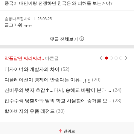
성
성
중국이 대만이랑 전쟁하면 한국은 왜 피해를 보는거야?
자
시
간
작
작
숲통나무집사이
25.03.25
성
성
글고마워 ㅠㅠ
자
시
간
댓글 전체보기
악플달면 쩌리쩌려..
다른글
현재페이지 1
2
3
4
댓
디자이너와 개발자의 차이
(
52
)
'
글
댓
디플레이션이 경제에 안좋다는 이유...jpg
(
20
)
글
댓
신비주의 벗자 호감↑…다시, 송혜교 바람이 분다 [N초점]
(
24
)
글
댓
압수수색 당할까봐 딸의 학교 사물함에 증거를 보관한 윤석열 대선캠프 실장
(
28
)
[
글
댓
할아버지의 유품 레전드
(
30
)
글
맨위로