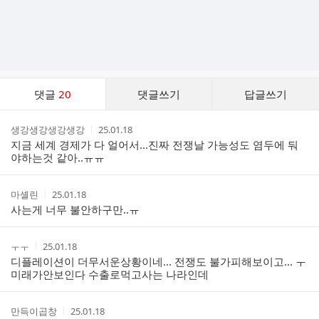
댓
댓글
20
댓글쓰기
답글쓰기
글
댓
작
작
생강생강생강생강
25.01.18
글
성
성
지금 세계 경제가 다 얼어서...진짜 전쟁날 가능성도 염두에 둬
리
자
시
야하는것 같아..ㅠㅠ
스
간
트
작
작
마셸린
25.01.18
성
성
사는게 너무 불안하구만..ㅠ
자
시
간
작
작
ㅜㅜ
25.01.18
성
성
디플레이션이 더무서운상황이네... 전쟁도 불가피해보이고... ㅜ
자
시
미래가안보인다 수출로먹고사는 나라인데
간
작
작
만득이곱창
25.01.18