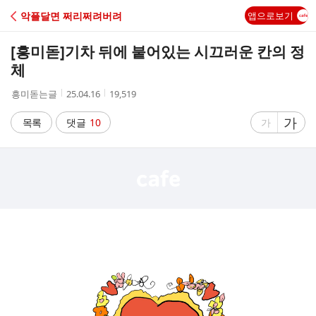
C
악플달면 쩌리쩌려버려
앱으로보기
A
[흥미돋]
기차 뒤에 붙어있는 시끄러운 칸의 정
F
체
작
작
조
흥미돋는글
25.04.16
19,519
E
성
성
회
자
시
수
글
가
글
목록
댓글
10
가
간
자
자
크
크
기
기
크
작
게
게