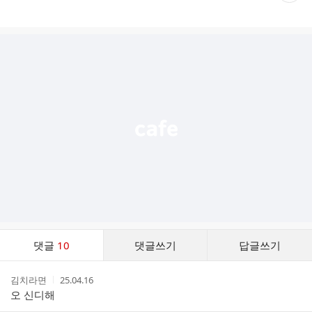
재
게
시
글
추
가
기
능
열
기
댓
댓글
10
댓글쓰기
답글쓰기
글
댓
작
작
김치라면
25.04.16
글
성
성
오 신디해
리
자
시
스