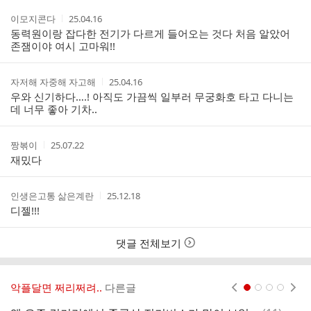
간
트
작
작
이모지콘다
25.04.16
성
성
동력원이랑 잡다한 전기가 다르게 들어오는 것다 처음 알았어
자
시
존잼이야 여시 고마워!!
간
작
작
자저해 자중해 자고해
25.04.16
성
성
우와 신기하다….! 아직도 가끔씩 일부러 무궁화호 타고 다니는
자
시
데 너무 좋아 기차..
간
작
작
짱볶이
25.07.22
성
성
재밌다
자
시
간
작
작
인생은고통 삶은계란
25.12.18
성
성
디젤!!!
자
시
간
댓글 전체보기
악플달면 쩌리쩌려..
다른글
현재페이지 1
2
3
4